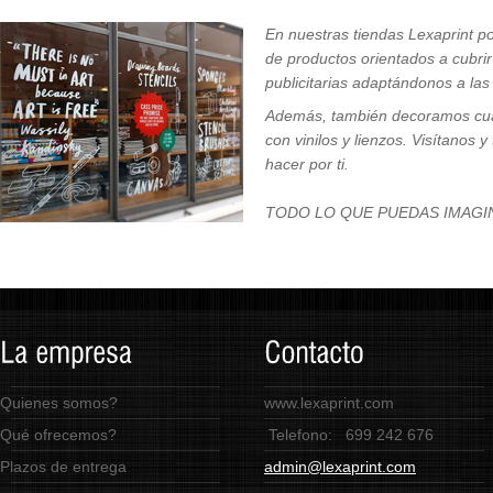
En nuestras tiendas Lexaprint 
de productos orientados a cubri
publicitarias adaptándonos a la
Además, también decoramos cual
con vinilos y lienzos. Visítanos
hacer por ti.
TODO LO QUE PUEDAS IMAGIN
Quienes somos?
www.lexaprint.com
Qué ofrecemos?
Telefono:
699 242 676
Plazos de entrega
admin@lexaprint.com