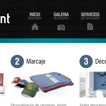
Personalizacion de camisetas, bolsas
Vinilos decorativ